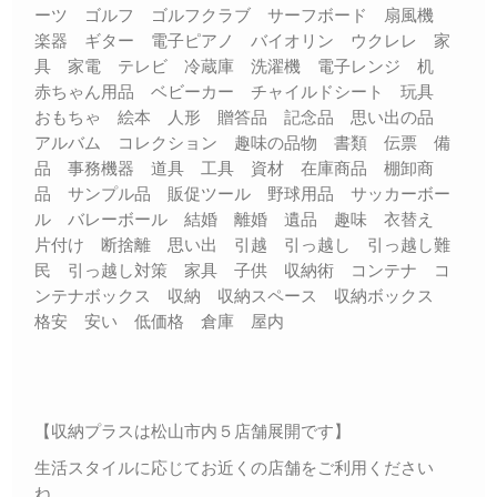
ーツ ゴルフ ゴルフクラブ サーフボード 扇風機
楽器 ギター 電子ピアノ バイオリン ウクレレ 家
具 家電 テレビ 冷蔵庫 洗濯機 電子レンジ 机
赤ちゃん用品 ベビーカー チャイルドシート 玩具
おもちゃ 絵本 人形 贈答品 記念品 思い出の品
アルバム コレクション 趣味の品物 書類 伝票 備
品 事務機器 道具 工具 資材 在庫商品 棚卸商
品 サンプル品 販促ツール 野球用品 サッカーボー
ル バレーボール 結婚 離婚 遺品 趣味 衣替え
片付け 断捨離 思い出 引越 引っ越し 引っ越し難
民 引っ越し対策 家具 子供 収納術 コンテナ コ
ンテナボックス 収納 収納スペース 収納ボックス
格安 安い 低価格 倉庫 屋内
【収納プラスは松山市内５店舗展開です】
生活スタイルに応じてお近くの店舗をご利用ください
ね。