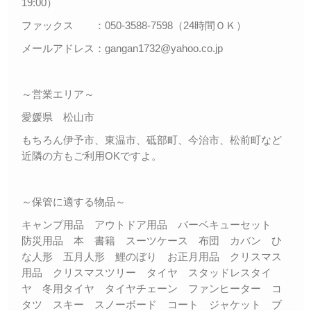
19:00）
ファックス ：050-3588-7598（24時間ＯＫ）
メールアドレス：gangan1732@yahoo.co.jp
～営業エリア～
愛媛県 松山市
もちろん伊予市、東温市、砥部町、今治市、松前町など
近隣の方もご利用OKですよ。
～保管に適する物品～
キャンプ用品 アウトドア用品 バーベキューセット
防災用品 本 書籍 スーツケース 布団 カバン ひ
な人形 五月人形 鯉のぼり お正月用品 クリスマス
用品 クリスマスツリー タイヤ スタッドレスタイ
ヤ 冬用タイヤ タイヤチェーン ファンヒーター コ
タツ スキー スノーボード コート ジャケット ブ