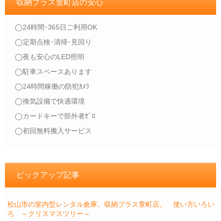
収納プラス萱町店の安心
◯24時間･365日ご利用OK
◯定期点検･清掃･見回り
◯夜も安心のLED照明
◯駐車スペースあります
◯24時間稼働の防犯ｶﾒﾗ
◯換気設備で快適環境
◯カードキーで部外者ｾﾞﾛ
◯初回無料搬入サービス
ピックアップ記事
松山市の室内型レンタル倉庫、収納プラス萱町店。 使い方いろい
ろ ～クリスマスツリー～