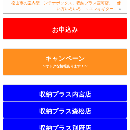
o
n
松山市の室内型コンテナボックス、収納プラス萱町店。 使
い方いろいろ ～エレキギター～
»
o
k
k
お申込み
キャンペーン
〜オトクな情報あります！〜
収納プラス内宮店
収納プラス森松店
収納プラス別府店