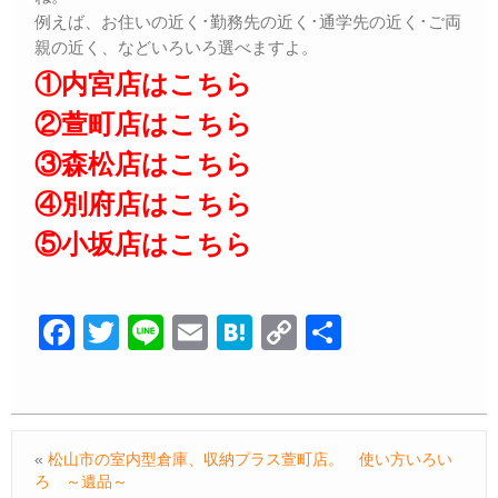
例えば、お住いの近く･勤務先の近く･通学先の近く･ご両
親の近く、などいろいろ選べますよ。
①内宮店はこちら
②萱町店はこちら
③森松店はこちら
④別府店はこちら
⑤小坂店はこちら
F
T
Li
E
H
C
共
a
wi
n
m
at
o
有
c
tt
e
ail
e
p
e
er
n
y
«
松山市の室内型倉庫、収納プラス萱町店。 使い方いろい
b
a
Li
ろ ～遺品～