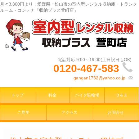
月々3,800円より！愛媛県・松山市の室内型レンタル収納庫・トランク
ルーム・コンテナ「収納プラス萱町店」
0120-467-583
gangan1732@yahoo.co.jp
トップ
料金
バイク駐輪場
Ｑ＆Ａ
ご見学
アクセス
お問合せ