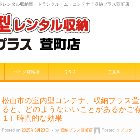
室内型レンタル収納庫・トランクルーム・コンテナ「収納プラス萱町店」
バイク駐輪場
Ｑ＆Ａ
ご見学
松山市の室内型コンテナ、収納プラス萱
ると、どのようないいことがあるかご
１）時間的な効果
Posted on
2025年5月23日
by
収納プラス萱町店
Posted in
ブログ