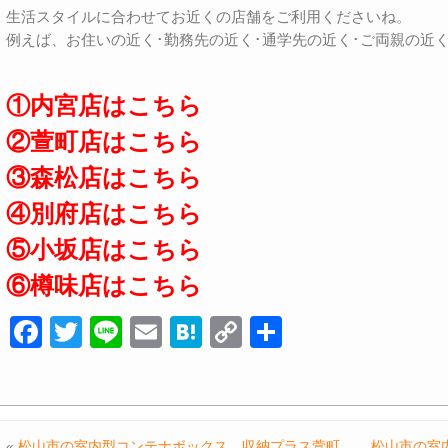
生活スタイルに合わせてお近くの店舗をご利用くださいね。
例えば、お住いの近く･勤務先の近く･通学先の近く･ご両親の近
①内宮店はこちら
②萱町店はこちら
③森松店はこちら
④別府店はこちら
⑤小坂店はこちら
⑥樽味店はこちら
F
T
Li
E
H
C
共
a
wi
n
m
at
o
有
c
tt
e
ail
e
p
e
er
n
y
«
松山市の室内型コンテナボックス、収納プラス萱町
松山市の室