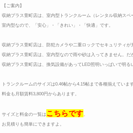
【ご案内】
収納プラス萱町店は、室内型トランクルーム（レンタル収納スペ
室内型なので、「安心」・「きれい」・「快適」です。
収納プラス萱町店は、防犯カメラや二重ロックでセキュリティが
収納プラス萱町店は、室内型なので雨や砂は入ってきません。だ
収納プラス萱町店は、換気設備があってLED照明いっぱいで明る
トランクルームのサイズは0.46帖から4.15帖まで各種揃えていま
料金も月額賃料3,800円からあります。
こちらです
サイズと料金の一覧は
。
お見積りも簡単にできますよ。