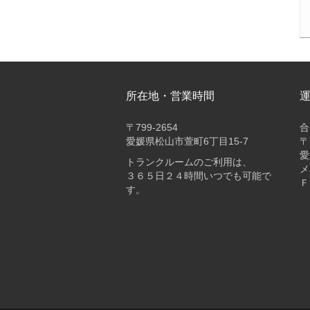
所在地・営業時間
〒
799-2654
合
愛媛県松山市萱町6丁目15-7
〒
愛
トランクルームのご利用は、
メ
３６５日２４時間いつでも可能で
Ｆ
す。