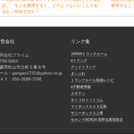
b
a
Li
店。 モノを整理すると、どのようないいことがあ
整理すると
o
n
るかご存知ですか？
o
k
k
運営会社
リンク集
JAPANトランクルーム
同会社プライム
eトランク
790-0063
媛県松山市辻町５番８号
グッドトランク
ール：gangan1732@yahoo.co.jp
まいぷれ
ＡＸ：050-3588-7598
トランクルーム収納レシピ
e不動産情報
エキテン
オトコロドットコム
マイボックス２４広島
サニーボックス上尾
セカンドBOX24 長野北尾張部店