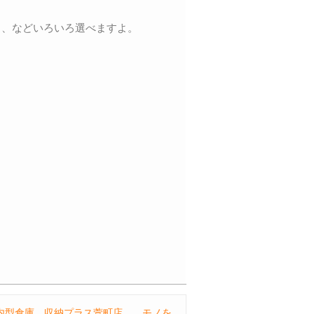
く、などいろいろ選べますよ。
内型倉庫、収納プラス萱町店。 モノを