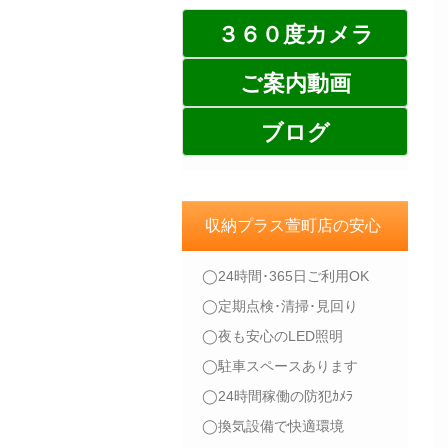
３６０度カメラ
ご案内動画
ブログ
収納プラス萱町店の安心
◯24時間･365日ご利用OK
◯定期点検･清掃･見回り
◯夜も安心のLED照明
◯駐車スペースあります
◯24時間稼働の防犯ｶﾒﾗ
◯換気設備で快適環境