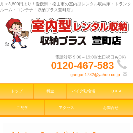
月々3,800円より！愛媛県・松山市の室内型レンタル収納庫・トランク
ルーム・コンテナ「収納プラス萱町店」
0120-467-583
gangan1732@yahoo.co.jp
トップ
料金
バイク駐輪場
Ｑ＆Ａ
ご見学
アクセス
お問合せ