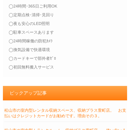
◯24時間･365日ご利用OK
◯定期点検･清掃･見回り
◯夜も安心のLED照明
◯駐車スペースあります
◯24時間稼働の防犯ｶﾒﾗ
◯換気設備で快適環境
◯カードキーで部外者ｾﾞﾛ
◯初回無料搬入サービス
ピックアップ記事
松山市の室内型レンタル収納スペース、収納プラス萱町店。 お支
払いはクレジットカードがお勧めです。理由その３。