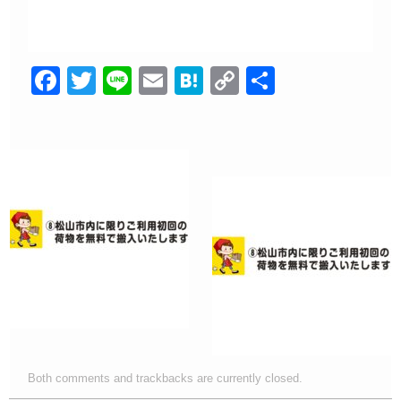
F
T
Li
E
H
C
共
a
wi
n
m
at
o
有
c
tt
e
ail
e
p
e
er
n
y
b
a
Li
o
n
o
k
k
Both comments and trackbacks are currently closed.