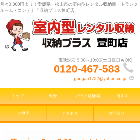
月々3,800円より！愛媛県・松山市の室内型レンタル収納庫・トランク
ルーム・コンテナ「収納プラス萱町店」
0120-467-583
gangan1732@yahoo.co.jp
トップ
料金
バイク駐輪場
Ｑ＆Ａ
ご見学
アクセス
お問合せ