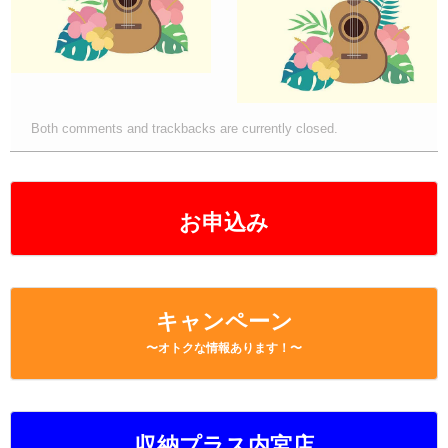
k
Both comments and trackbacks are currently closed.
お申込み
キャンペーン
〜オトクな情報あります！〜
収納プラス内宮店