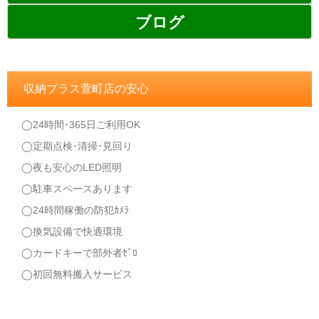
ブログ
収納プラス萱町店の安心
◯24時間･365日ご利用OK
◯定期点検･清掃･見回り
◯夜も安心のLED照明
◯駐車スペースあります
◯24時間稼働の防犯ｶﾒﾗ
◯換気設備で快適環境
◯カードキーで部外者ｾﾞﾛ
◯初回無料搬入サービス