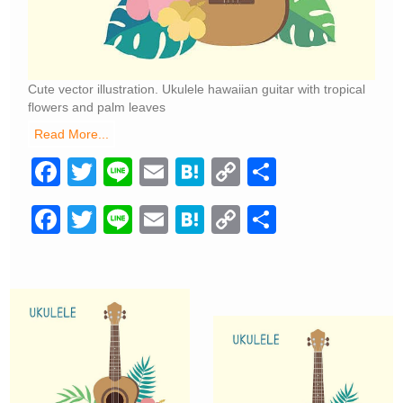
Cute vector illustration. Ukulele hawaiian guitar with tropical
flowers and palm leaves
Read More...
F
T
Li
E
H
C
共
a
wi
n
m
at
o
有
F
T
Li
E
H
C
共
c
tt
e
ail
e
p
a
wi
n
m
at
o
有
e
er
n
y
c
tt
e
ail
e
p
b
a
Li
e
er
n
y
o
n
b
a
Li
o
k
o
n
k
o
k