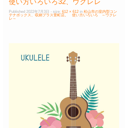
使い方いろいろ32、ウクレレ
Published
2022年7月3日
- size:
612 × 612
in
松山市の室内型コン
テナボックス、収納プラス萱町店。 使い方いろいろ ～ウクレ
レ～