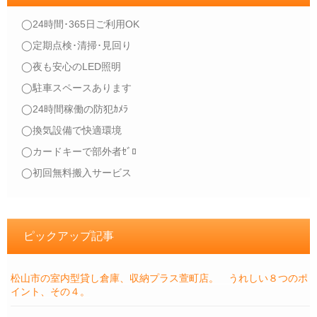
◯24時間･365日ご利用OK
◯定期点検･清掃･見回り
◯夜も安心のLED照明
◯駐車スペースあります
◯24時間稼働の防犯ｶﾒﾗ
◯換気設備で快適環境
◯カードキーで部外者ｾﾞﾛ
◯初回無料搬入サービス
ピックアップ記事
松山市の室内型貸し倉庫、収納プラス萱町店。 うれしい８つのポ
イント、その４。