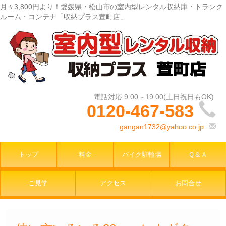
月々3,800円より！愛媛県・松山市の室内型レンタル収納庫・トランク
ルーム・コンテナ「収納プラス萱町店」
0120-467-583
gangan1732@yahoo.co.jp
トップ
料金
バイク駐輪場
Ｑ＆Ａ
ご見学
アクセス
お問合せ