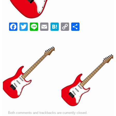
F
T
Li
E
H
C
共
a
wi
n
m
at
o
有
c
tt
e
ail
e
p
e
er
n
y
b
a
Li
o
n
o
k
k
Both comments and trackbacks are currently closed.