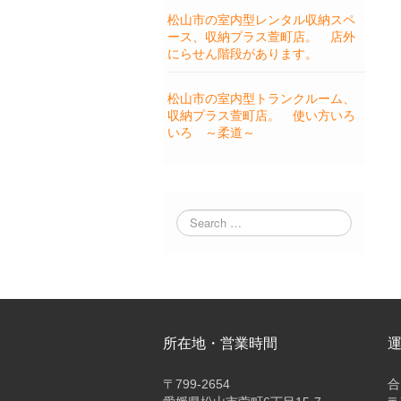
松山市の室内型レンタル収納スペ
ース、収納プラス萱町店。 店外
にらせん階段があります。
松山市の室内型トランクルーム、
収納プラス萱町店。 使い方いろ
いろ ～柔道～
所在地・営業時間
〒
799-2654
合