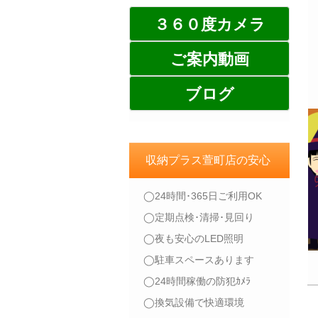
３６０度カメラ
ご案内動画
ブログ
収納プラス萱町店の安心
◯24時間･365日ご利用OK
◯定期点検･清掃･見回り
◯夜も安心のLED照明
◯駐車スペースあります
◯24時間稼働の防犯ｶﾒﾗ
◯換気設備で快適環境