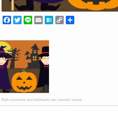
F
T
Li
E
H
C
共
a
wi
n
m
at
o
有
c
tt
e
ail
e
p
e
er
n
y
b
a
Li
o
n
o
k
k
Both comments and trackbacks are currently closed.