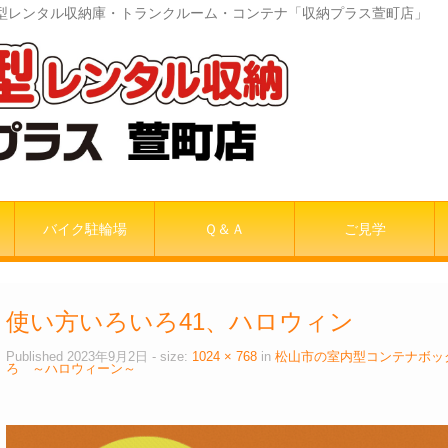
室内型レンタル収納庫・トランクルーム・コンテナ「収納プラス萱町店」
バイク駐輪場
Ｑ＆Ａ
ご見学
使い方いろいろ41、ハロウィン
Published
2023年9月2日
- size:
1024 × 768
in
松山市の室内型コンテナボッ
ろ ～ハロウィーン～