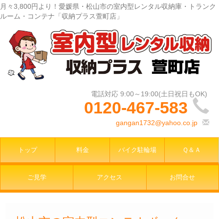
月々3,800円より！愛媛県・松山市の室内型レンタル収納庫・トランク
ルーム・コンテナ「収納プラス萱町店」
0120-467-583
gangan1732@yahoo.co.jp
トップ
料金
バイク駐輪場
Ｑ＆Ａ
ご見学
アクセス
お問合せ