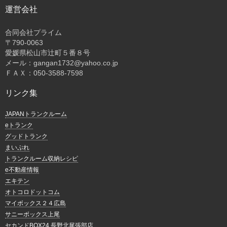
運営会社
合同会社プライム
〒
790-0063
愛媛県松山市辻町５番８号
メール：gangan1732@yahoo.co.jp
ＦＡＸ：050-3588-7598
リンク集
JAPANトランクルーム
eトランク
グッドトランク
まいぷれ
トランクルーム収納レシピ
e不動産情報
エキテン
オトコロドットコム
マイボックス２４広島
サニーボックス上尾
セカンドBOX24 長野北尾張部店