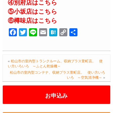
④別府店はこちら
⑤小坂店はこちら
⑥樽味店はこちら
F
T
Li
E
H
C
共
a
wi
n
m
at
o
有
c
tt
e
ail
e
p
e
er
n
y
«
松山市の室内型トランクルーム、収納プラス萱町店。 使
b
a
Li
い方いろいろ ～ふとん乾燥機～
o
n
松山市の室内型コンテナ、収納プラス萱町店。 使い方いろ
いろ ～空気清浄機～
»
o
k
k
お申込み