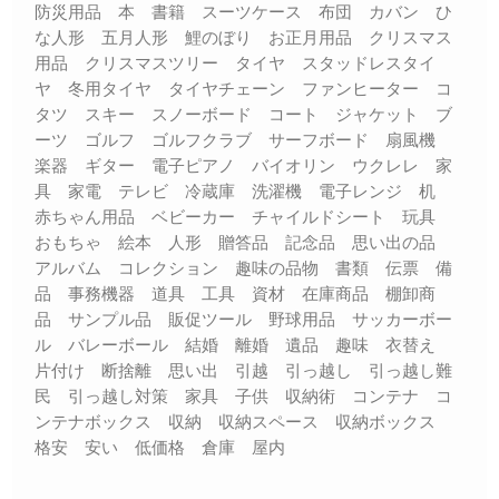
防災用品 本 書籍 スーツケース 布団 カバン ひ
な人形 五月人形 鯉のぼり お正月用品 クリスマス
用品 クリスマスツリー タイヤ スタッドレスタイ
ヤ 冬用タイヤ タイヤチェーン ファンヒーター コ
タツ スキー スノーボード コート ジャケット ブ
ーツ ゴルフ ゴルフクラブ サーフボード 扇風機
楽器 ギター 電子ピアノ バイオリン ウクレレ 家
具 家電 テレビ 冷蔵庫 洗濯機 電子レンジ 机
赤ちゃん用品 ベビーカー チャイルドシート 玩具
おもちゃ 絵本 人形 贈答品 記念品 思い出の品
アルバム コレクション 趣味の品物 書類 伝票 備
品 事務機器 道具 工具 資材 在庫商品 棚卸商
品 サンプル品 販促ツール 野球用品 サッカーボー
ル バレーボール 結婚 離婚 遺品 趣味 衣替え
片付け 断捨離 思い出 引越 引っ越し 引っ越し難
民 引っ越し対策 家具 子供 収納術 コンテナ コ
ンテナボックス 収納 収納スペース 収納ボックス
格安 安い 低価格 倉庫 屋内