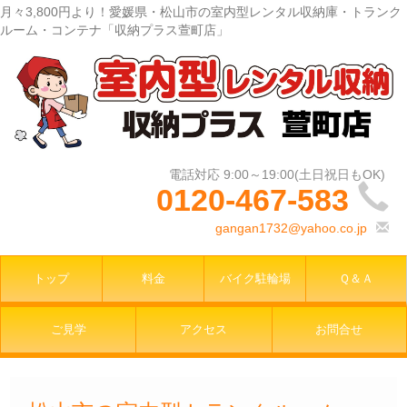
月々3,800円より！愛媛県・松山市の室内型レンタル収納庫・トランク
ルーム・コンテナ「収納プラス萱町店」
0120-467-583
gangan1732@yahoo.co.jp
トップ
料金
バイク駐輪場
Ｑ＆Ａ
ご見学
アクセス
お問合せ