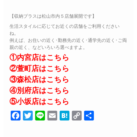
【収納プラスは松山市内５店舗展開です】
生活スタイルに応じてお近くの店舗をご利用ください
ね。
例えば、お住いの近く･勤務先の近く･通学先の近く･ご両
親の近く、などいろいろ選べますよ。
①内宮店はこちら
②萱町店はこちら
③森松店はこちら
④別府店はこちら
⑤小坂店はこちら
F
T
Li
E
H
C
共
a
wi
n
m
at
o
有
c
tt
e
ail
e
p