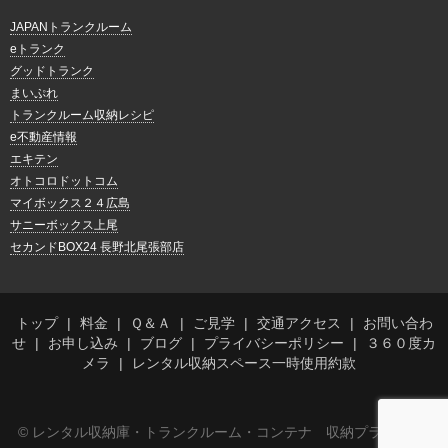
JAPANトランクルーム
eトランク
グッドトランク
まいぷれ
トランクルーム収納レシピ
e不動産情報
エキテン
オトコロドットコム
マイボックス２４広島
サニーボックス上尾
セカンドBOX24 長野北尾張部店
トップ
料金
Ｑ＆Ａ
ご見学
交通アクセス
お問い合わ
せ
お申し込み
ブログ
プライバシーポリシー
３６０度カ
メラ
レンタル収納スペース一時使用約款
© レンタル収納庫・トランクルーム・コンテナ 収納プラス萱町店