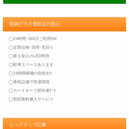
収納プラス萱町店の安心
◯24時間･365日ご利用OK
◯定期点検･清掃･見回り
◯夜も安心のLED照明
◯駐車スペースあります
◯24時間稼働の防犯ｶﾒﾗ
◯換気設備で快適環境
◯カードキーで部外者ｾﾞﾛ
◯初回無料搬入サービス
ピックアップ記事