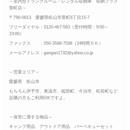
～室内型トランクルーム・レンタル収納庫 収納プラス
萱町店～
〒790-0813 愛媛県松山市萱町6丁目15-7
フリーダイヤル：0120-467-583（受付時間：9:00～
19:00）
ファックス ：050-3588-7598（24時間ＯＫ）
メールアドレス：gangan1732@yahoo.co.jp
～営業エリア～
愛媛県 松山市
もちろん伊予市、東温市、砥部町、今治市、松前町など
近隣の方もご利用OKですよ。
～保管に適する物品～
キャンプ用品 アウトドア用品 バーベキューセット