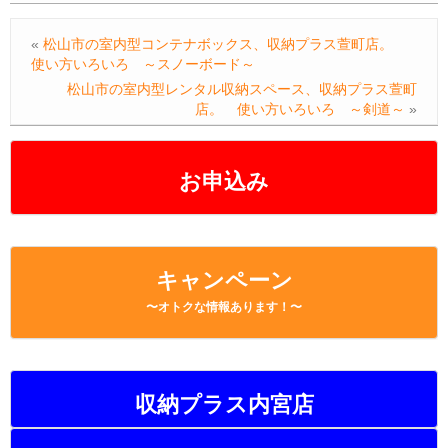
e
er
n
y
«
松山市の室内型コンテナボックス、収納プラス萱町店。
b
a
Li
使い方いろいろ ～スノーボード～
o
n
松山市の室内型レンタル収納スペース、収納プラス萱町
店。 使い方いろいろ ～剣道～
»
o
k
k
お申込み
キャンペーン
〜オトクな情報あります！〜
収納プラス内宮店