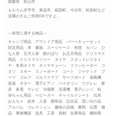
愛媛県 松山市
もちろん伊予市、東温市、砥部町、今治市、松前町など
近隣の方もご利用OKですよ。
～保管に適する物品～
キャンプ用品 アウトドア用品 バーベキューセット
防災用品 本 書籍 スーツケース 布団 カバン ひ
な人形 五月人形 鯉のぼり お正月用品 クリスマス
用品 クリスマスツリー タイヤ スタッドレスタイ
ヤ 冬用タイヤ タイヤチェーン ファンヒーター コ
タツ スキー スノーボード コート ジャケット ブ
ーツ ゴルフ ゴルフクラブ サーフボード 扇風機
楽器 ギター 電子ピアノ バイオリン ウクレレ 家
具 家電 テレビ 冷蔵庫 洗濯機 電子レンジ 机
赤ちゃん用品 ベビーカー チャイルドシート 玩具
おもちゃ 絵本 人形 贈答品 記念品 思い出の品
アルバム コレクション 趣味の品物 書類 伝票 備
品 事務機器 道具 工具 資材 在庫商品 棚卸商