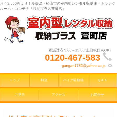
月々3,800円より！愛媛県・松山市の室内型レンタル収納庫・トランク
ルーム・コンテナ「収納プラス萱町店」
0120-467-583
gangan1732@yahoo.co.jp
トップ
料金
バイク駐輪場
Ｑ＆Ａ
ご見学
アクセス
お問合せ