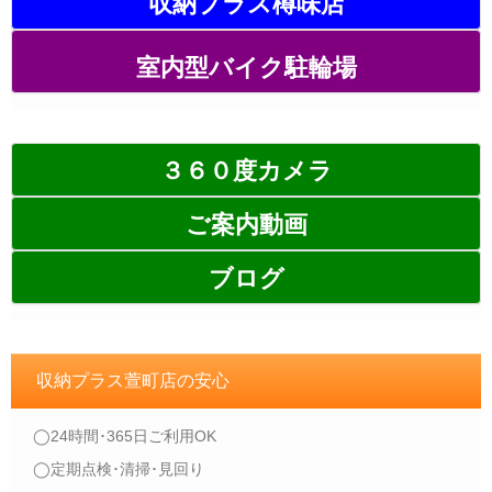
収納プラス樽味店
室内型バイク駐輪場
３６０度カメラ
ご案内動画
ブログ
収納プラス萱町店の安心
◯24時間･365日ご利用OK
◯定期点検･清掃･見回り