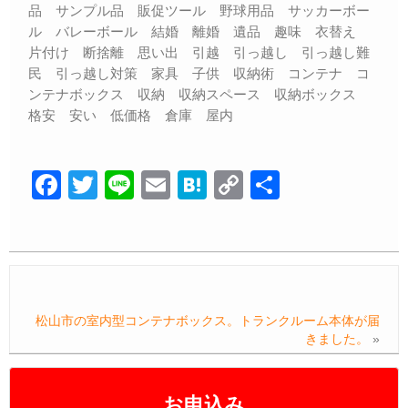
品 サンプル品 販促ツール 野球用品 サッカーボー
ル バレーボール 結婚 離婚 遺品 趣味 衣替え
片付け 断捨離 思い出 引越 引っ越し 引っ越し難
民 引っ越し対策 家具 子供 収納術 コンテナ コ
ンテナボックス 収納 収納スペース 収納ボックス
格安 安い 低価格 倉庫 屋内
F
T
Li
E
H
C
共
a
wi
n
m
at
o
有
c
tt
e
ail
e
p
e
er
n
y
b
a
Li
松山市の室内型コンテナボックス。トランクルーム本体が届
o
n
きました。
»
o
k
k
お申込み