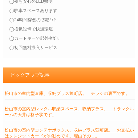
◯夜も安心のLED照明
◯駐車スペースあります
◯24時間稼働の防犯ｶﾒﾗ
◯換気設備で快適環境
◯カードキーで部外者ｾﾞﾛ
◯初回無料搬入サービス
ピックアップ記事
松山市の室内型倉庫、収納プラス萱町店。 チラシの裏面です。
松山市の室内型レンタル収納スペース、収納プラス。 トランクル
ームの天井は格子状です。
松山市の室内型コンテナボックス、収納プラス萱町店。 お支払い
はクレジットカードがお勧めです。理由その１。