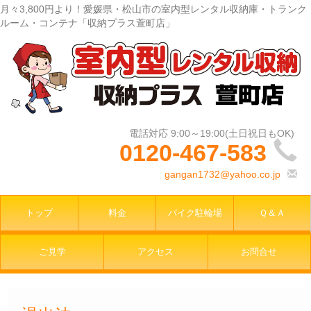
月々3,800円より！愛媛県・松山市の室内型レンタル収納庫・トランク
ルーム・コンテナ「収納プラス萱町店」
0120-467-583
gangan1732@yahoo.co.jp
トップ
料金
バイク駐輪場
Ｑ＆Ａ
ご見学
アクセス
お問合せ