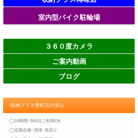
室内型バイク駐輪場
３６０度カメラ
ご案内動画
ブログ
収納プラス萱町店の安心
◯24時間･365日ご利用OK
◯定期点検･清掃･見回り