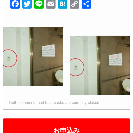
F
T
Li
E
H
C
共
a
wi
n
m
at
o
有
c
tt
e
ail
e
p
e
er
n
y
b
a
Li
o
n
o
k
k
Both comments and trackbacks are currently closed.
お申込み