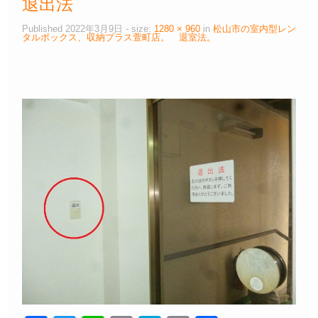
退出法
Published
2022年3月9日
- size:
1280 × 960
in
松山市の室内型レン
タルボックス、収納プラス萱町店。 退室法。