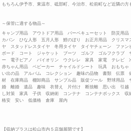
もちろん伊予市、東温市、砥部町、今治市、松前町など近隣の方
～保管に適する物品～
キャンプ用品 アウトドア用品 バーベキューセット 防災用
カバン ひな人形 五月人形 鯉のぼり お正月用品 クリスマ
ヤ スタッドレスタイヤ 冬用タイヤ タイヤチェーン ファン
ボード コート ジャケット ブーツ ゴルフ ゴルフクラブ 
ー 電子ピアノ バイオリン ウクレレ 家具 家電 テレビ
赤ちゃん用品 ベビーカー チャイルドシート 玩具 おもちゃ
い出の品 アルバム コレクション 趣味の品物 書類 伝票 
材 在庫商品 棚卸商品 サンプル品 販促ツール 野球用品 
婚 離婚 遺品 趣味 衣替え 片付け 断捨離 思い出 引越
し対策 家具 子供 収納術 コンテナ コンテナボックス 
格安 安い 低価格 倉庫 屋内
【収納プラスは松山市内５店舗展開です】