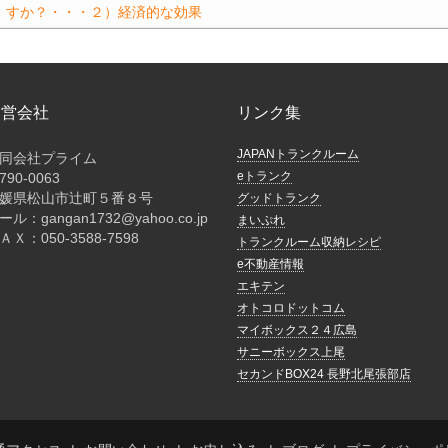
o
n
すか？・・・２）経済的な効果
o
k
k
運営会社
リンク集
JAPANトランクルーム
同会社プライム
eトランク
790-0063
媛県松山市辻町５番８号
グッドトランク
ール：gangan1732@yahoo.co.jp
まいぷれ
ＡＸ：050-3588-7598
トランクルーム収納レシピ
e不動産情報
エキテン
オトコロドットコム
マイボックス２４広島
サニーボックス上尾
セカンドBOX24 長野北尾張部店