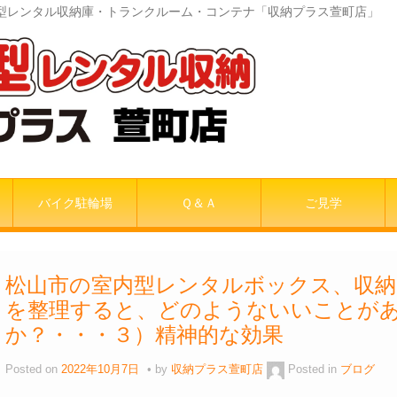
室内型レンタル収納庫・トランクルーム・コンテナ「収納プラス萱町店」
バイク駐輪場
Ｑ＆Ａ
ご見学
松山市の室内型レンタルボックス、収納
を整理すると、どのようないいことが
か？・・・３）精神的な効果
Posted on
2022年10月7日
by
収納プラス萱町店
Posted in
ブログ