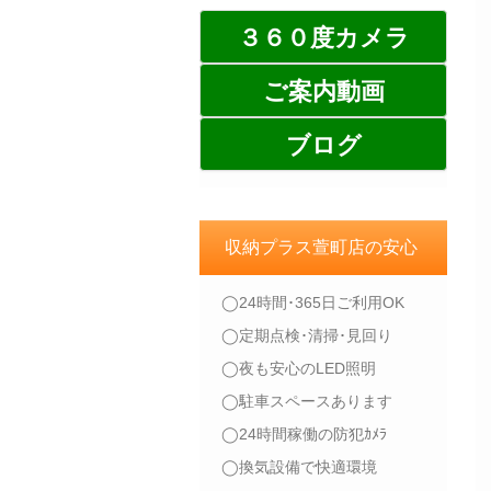
３６０度カメラ
ご案内動画
ブログ
収納プラス萱町店の安心
◯24時間･365日ご利用OK
◯定期点検･清掃･見回り
◯夜も安心のLED照明
◯駐車スペースあります
◯24時間稼働の防犯ｶﾒﾗ
◯換気設備で快適環境