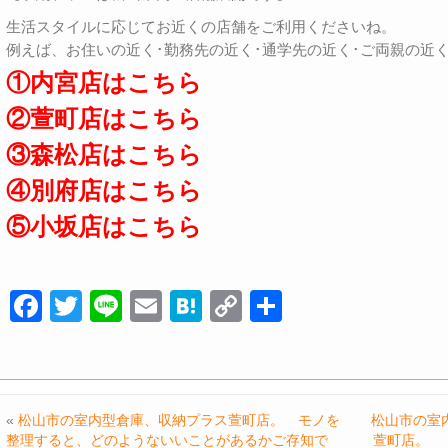
生活スタイルに応じてお近くの店舗をご利用くださいね。
例えば、お住いの近く･勤務先の近く･通学先の近く･ご両親の近
①内宮店はこちら
②萱町店はこちら
③森松店はこちら
④別府店はこちら
⑤小坂店はこちら
F
T
Li
E
H
C
共
a
wi
n
m
at
o
有
c
tt
e
ail
e
p
e
er
n
y
«
松山市の室内型倉庫、収納プラス萱町店。 モノを
松山市の室
b
a
Li
整理すると、どのようないいことがあるかご存知で
萱町店。 