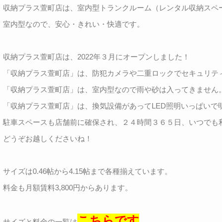
収納プラス萱町店は、室内型トランクルーム（レンタル収納スペ
室内型なので、安心・きれい・快適です。
収納プラス萱町店は、2022年３月にオープンしました！
「収納プラス萱町店」は、防犯カメラや二重ロックでセキュリティ
「収納プラス萱町店」は、室内型なので雨や砂は入ってきません。
「収納プラス萱町店」は、換気設備があってLED照明いっぱいで
駐車スペースも店舗前に確保され、２４時間３６５日、いつでも
どうぞお越しくださいね！
サイズは0.46帖から4.15帖まで各種揃えています。
料金も月額賃料3,800円からあります。
こちらです
サイズと料金の一覧は
。