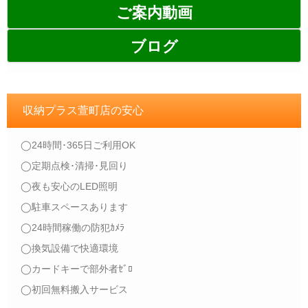
ご案内動画
ブログ
収納プラス萱町店の安心
◯24時間･365日ご利用OK
◯定期点検･清掃･見回り
◯夜も安心のLED照明
◯駐車スペースあります
◯24時間稼働の防犯ｶﾒﾗ
◯換気設備で快適環境
◯カードキーで部外者ｾﾞﾛ
◯初回無料搬入サービス