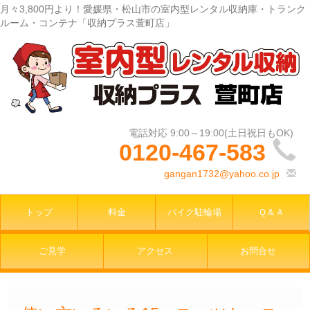
月々3,800円より！愛媛県・松山市の室内型レンタル収納庫・トランク
ルーム・コンテナ「収納プラス萱町店」
0120-467-583
gangan1732@yahoo.co.jp
トップ
料金
バイク駐輪場
Ｑ＆Ａ
ご見学
アクセス
お問合せ