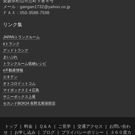
愛媛県松山市辻町５番８号
メール：gangan1732@yahoo.co.jp
ＦＡＸ：050-3588-7598
リンク集
JAPANトランクルーム
eトランク
グッドトランク
まいぷれ
トランクルーム収納レシピ
e不動産情報
エキテン
オトコロドットコム
マイボックス２４広島
サニーボックス上尾
セカンドBOX24 長野北尾張部店
トップ
料金
Ｑ＆Ａ
ご見学
交通アクセス
お問い合わ
せ
お申し込み
ブログ
プライバシーポリシー
３６０度カ