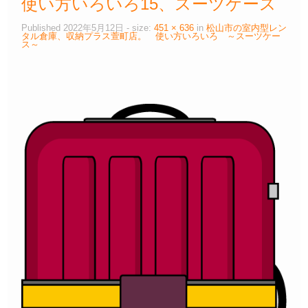
使い方いろいろ15、スーツケース
Published
2022年5月12日
- size:
451 × 636
in
松山市の室内型レン
タル倉庫、収納プラス萱町店。 使い方いろいろ ～スーツケー
ス～