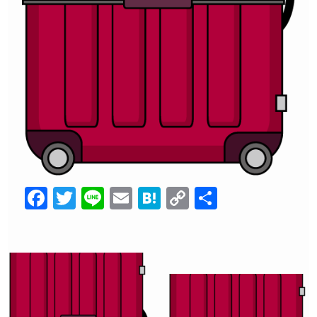
F
T
Li
E
H
C
共
a
wi
n
m
at
o
有
c
tt
e
ail
e
p
e
er
n
y
b
a
Li
o
n