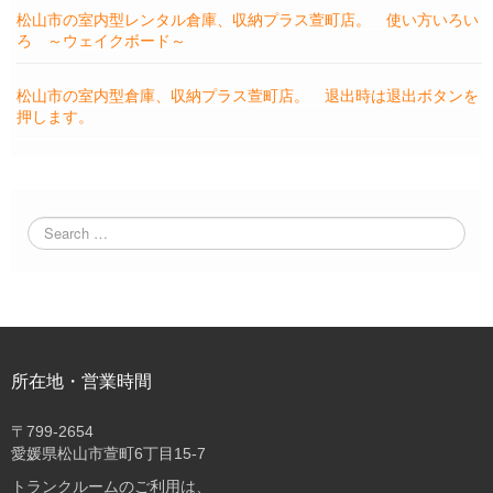
松山市の室内型レンタル倉庫、収納プラス萱町店。 使い方いろい
ろ ～ウェイクボード～
松山市の室内型倉庫、収納プラス萱町店。 退出時は退出ボタンを
押します。
所在地・営業時間
〒
799-2654
愛媛県松山市萱町6丁目15-7
トランクルームのご利用は、