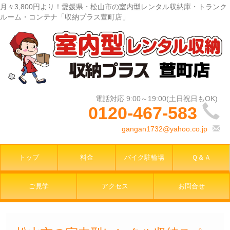
月々3,800円より！愛媛県・松山市の室内型レンタル収納庫・トランク
ルーム・コンテナ「収納プラス萱町店」
0120-467-583
gangan1732@yahoo.co.jp
トップ
料金
バイク駐輪場
Ｑ＆Ａ
ご見学
アクセス
お問合せ