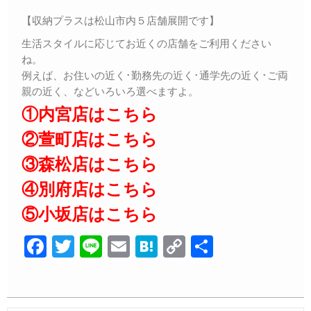
【収納プラスは松山市内５店舗展開です】
生活スタイルに応じてお近くの店舗をご利用ください
ね。
例えば、お住いの近く･勤務先の近く･通学先の近く･ご両
親の近く、などいろいろ選べますよ。
①内宮店はこちら
②萱町店はこちら
③森松店はこちら
④別府店はこちら
⑤小坂店はこちら
F
T
Li
E
H
C
共
a
wi
n
m
at
o
有
c
tt
e
ail
e
p