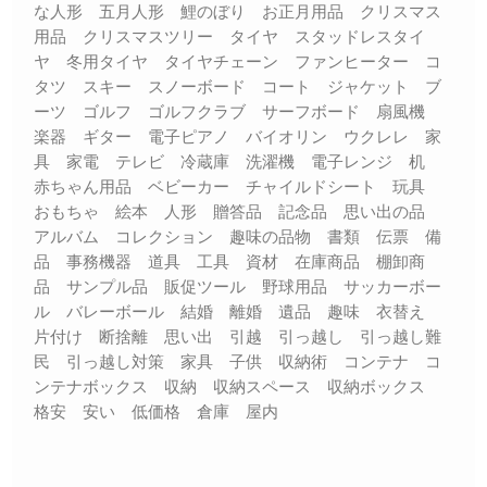
な人形 五月人形 鯉のぼり お正月用品 クリスマス
用品 クリスマスツリー タイヤ スタッドレスタイ
ヤ 冬用タイヤ タイヤチェーン ファンヒーター コ
タツ スキー スノーボード コート ジャケット ブ
ーツ ゴルフ ゴルフクラブ サーフボード 扇風機
楽器 ギター 電子ピアノ バイオリン ウクレレ 家
具 家電 テレビ 冷蔵庫 洗濯機 電子レンジ 机
赤ちゃん用品 ベビーカー チャイルドシート 玩具
おもちゃ 絵本 人形 贈答品 記念品 思い出の品
アルバム コレクション 趣味の品物 書類 伝票 備
品 事務機器 道具 工具 資材 在庫商品 棚卸商
品 サンプル品 販促ツール 野球用品 サッカーボー
ル バレーボール 結婚 離婚 遺品 趣味 衣替え
片付け 断捨離 思い出 引越 引っ越し 引っ越し難
民 引っ越し対策 家具 子供 収納術 コンテナ コ
ンテナボックス 収納 収納スペース 収納ボックス
格安 安い 低価格 倉庫 屋内