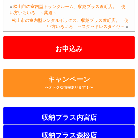
e
er
n
y
«
松山市の室内型トランクルーム、収納プラス萱町店。 使
b
a
Li
い方いろいろ ～柔道～
o
n
松山市の室内型レンタルボックス、収納プラス萱町店。 使
い方いろいろ ～スタッドレスタイヤ～
»
o
k
k
お申込み
キャンペーン
〜オトクな情報あります！〜
収納プラス内宮店
収納プラス森松店