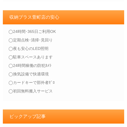
収納プラス萱町店の安心
◯24時間･365日ご利用OK
◯定期点検･清掃･見回り
◯夜も安心のLED照明
◯駐車スペースあります
◯24時間稼働の防犯ｶﾒﾗ
◯換気設備で快適環境
◯カードキーで部外者ｾﾞﾛ
◯初回無料搬入サービス
ピックアップ記事