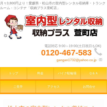
月々3,800円より！愛媛県・松山市の室内型レンタル収納庫・トランク
ルーム・コンテナ「収納プラス萱町店」
0120-467-583
gangan1732@yahoo.co.jp
トップ
料金
バイク駐輪場
Ｑ＆Ａ
ご見学
アクセス
お問合せ