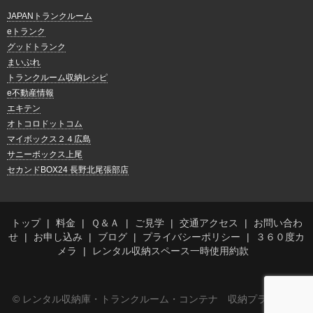
JAPANトランクルーム
eトランク
グッドトランク
まいぷれ
トランクルーム収納レシピ
e不動産情報
エキテン
オトコロドットコム
マイボックス２４広島
サニーボックス上尾
セカンドBOX24 長野北尾張部店
トップ
料金
Ｑ＆Ａ
ご見学
交通アクセス
お問い合わ
せ
お申し込み
ブログ
プライバシーポリシー
３６０度カ
メラ
レンタル収納スペース一時使用約款
© レンタル収納庫・トランクルーム・コンテナ 収納プラス萱町店