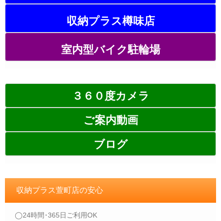
収納プラス樽味店
室内型バイク駐輪場
３６０度カメラ
ご案内動画
ブログ
収納プラス萱町店の安心
◯24時間･365日ご利用OK