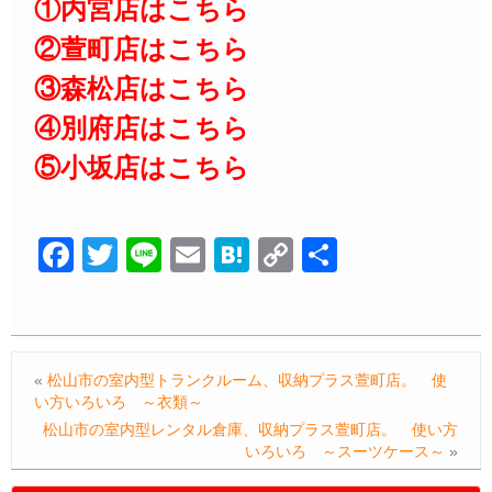
①内宮店はこちら
②萱町店はこちら
③森松店はこちら
④別府店はこちら
⑤小坂店はこちら
F
T
Li
E
H
C
共
a
wi
n
m
at
o
有
c
tt
e
ail
e
p
e
er
n
y
«
松山市の室内型トランクルーム、収納プラス萱町店。 使
b
a
Li
い方いろいろ ～衣類～
o
n
松山市の室内型レンタル倉庫、収納プラス萱町店。 使い方
いろいろ ～スーツケース～
»
o
k