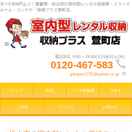
月々3,800円より！愛媛県・松山市の室内型レンタル収納庫・トランク
ルーム・コンテナ「収納プラス萱町店」
0120-467-583
gangan1732@yahoo.co.jp
トップ
料金
バイク駐輪場
Ｑ＆Ａ
ご見学
アクセス
お問合せ