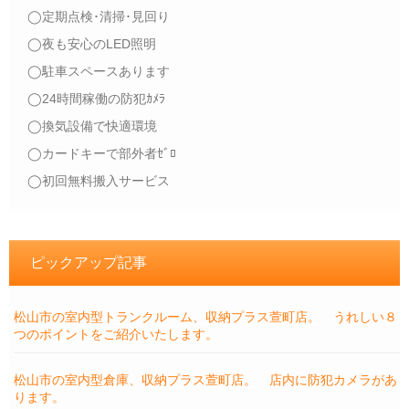
◯定期点検･清掃･見回り
◯夜も安心のLED照明
◯駐車スペースあります
◯24時間稼働の防犯ｶﾒﾗ
◯換気設備で快適環境
◯カードキーで部外者ｾﾞﾛ
◯初回無料搬入サービス
ピックアップ記事
松山市の室内型トランクルーム、収納プラス萱町店。 うれしい８
つのポイントをご紹介いたします。
松山市の室内型倉庫、収納プラス萱町店。 店内に防犯カメラがあ
ります。