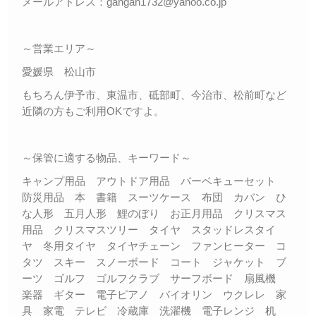
メールアドレス：gangan1732@yahoo.co.jp
～営業エリア～
愛媛県 松山市
もちろん伊予市、東温市、砥部町、今治市、松前町など
近隣の方もご利用OKですよ。
～保管に適する物品、キーワード～
キャンプ用品 アウトドア用品 バーベキューセット
防災用品 本 書籍 スーツケース 布団 カバン ひ
な人形 五月人形 鯉のぼり お正月用品 クリスマス
用品 クリスマスツリー タイヤ スタッドレスタイ
ヤ 冬用タイヤ タイヤチェーン ファンヒーター コ
タツ スキー スノーボード コート ジャケット ブ
ーツ ゴルフ ゴルフクラブ サーフボード 扇風機
楽器 ギター 電子ピアノ バイオリン ウクレレ 家
具 家電 テレビ 冷蔵庫 洗濯機 電子レンジ 机