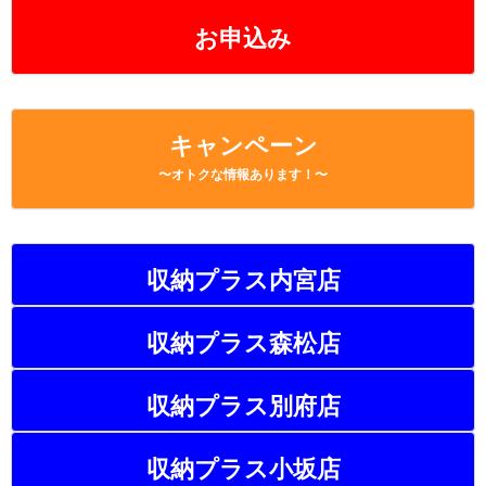
k
お申込み
キャンペーン
〜オトクな情報あります！〜
収納プラス内宮店
収納プラス森松店
収納プラス別府店
収納プラス小坂店