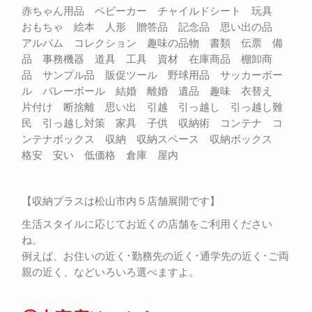
赤ちゃん用品 ベビーカー チャイルドシート 玩具
おもちゃ 絵本 人形 贈答品 記念品 思い出の品
アルバム コレクション 趣味の品物 書類 伝票 備
品 事務機器 道具 工具 資材 在庫商品 棚卸商
品 サンプル品 販促ツール 野球用品 サッカーボー
ル バレーボール 結婚 離婚 遺品 趣味 衣替え
片付け 断捨離 思い出 引越 引っ越し 引っ越し難
民 引っ越し対策 家具 子供 収納術 コンテナ コ
ンテナボックス 収納 収納スペース 収納ボックス
格安 安い 低価格 倉庫 屋内
【収納プラスは松山市内５店舗展開です】
生活スタイルに応じてお近くの店舗をご利用ください
ね。
例えば、お住いの近く･勤務先の近く･通学先の近く･ご両
親の近く、などいろいろ選べますよ。