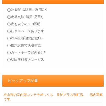
◯24時間･365日ご利用OK
◯定期点検･清掃･見回り
◯夜も安心のLED照明
◯駐車スペースあります
◯24時間稼働の防犯ｶﾒﾗ
◯換気設備で快適環境
◯カードキーで部外者ｾﾞﾛ
◯初回無料搬入サービス
ピックアップ記事
松山市の室内型コンテナボックス、収納プラス萱町店。 店内写真
です。