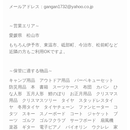
メールアドレス：gangan1732@yahoo.co.jp
～営業エリア～
愛媛県 松山市
もちろん伊予市、東温市、砥部町、今治市、松前町など
近隣の方もご利用OKですよ。
～保管に適する物品～
キャンプ用品 アウトドア用品 バーベキューセット
防災用品 本 書籍 スーツケース 布団 カバン ひ
な人形 五月人形 鯉のぼり お正月用品 クリスマス
用品 クリスマスツリー タイヤ スタッドレスタイ
ヤ 冬用タイヤ タイヤチェーン ファンヒーター コ
タツ スキー スノーボード コート ジャケット ブ
ーツ ゴルフ ゴルフクラブ サーフボード 扇風機
楽器 ギター 電子ピアノ バイオリン ウクレレ 家