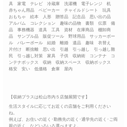
具 家電 テレビ 冷蔵庫 洗濯機 電子レンジ 机
赤ちゃん用品 ベビーカー チャイルドシート 玩具
おもちゃ 絵本 人形 贈答品 記念品 思い出の品
アルバム コレクション 趣味の品物 書類 伝票 備
品 事務機器 道具 工具 資材 在庫商品 棚卸商
品 サンプル品 販促ツール 野球用品 サッカーボー
ル バレーボール 結婚 離婚 遺品 趣味 衣替え
片付け 断捨離 思い出 引越 引っ越し 引っ越し難
民 引っ越し対策 家具 子供 収納術 コンテナ コ
ンテナボックス 収納 収納スペース 収納ボックス
格安 安い 低価格 倉庫 屋内
【収納プラスは松山市内５店舗展開です】
生活スタイルに応じてお近くの店舗をご利用ください
ね。
例えば、お住いの近く･勤務先の近く･通学先の近く･ご両
親の近く、などいろいろ選べますよ。