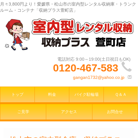
月々3,800円より！愛媛県・松山市の室内型レンタル収納庫・トランク
ルーム・コンテナ「収納プラス萱町店」
0120-467-583
gangan1732@yahoo.co.jp
トップ
料金
バイク駐輪場
Ｑ＆Ａ
ご見学
アクセス
お問合せ