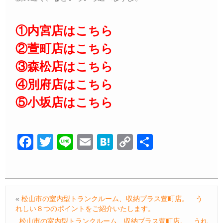
①内宮店はこちら
②萱町店はこちら
③森松店はこちら
④別府店はこちら
⑤小坂店はこちら
F
T
Li
E
H
C
共
a
wi
n
m
at
o
有
c
tt
e
ail
e
p
e
er
n
y
«
松山市の室内型トランクルーム、収納プラス萱町店。 う
b
a
Li
れしい８つのポイントをご紹介いたします。
o
n
松山市の室内型トランクルーム、収納プラス萱町店。 うれ