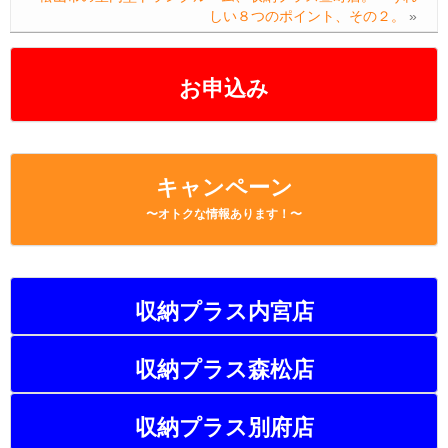
しい８つのポイント、その２。
»
o
k
k
お申込み
キャンペーン
〜オトクな情報あります！〜
収納プラス内宮店
収納プラス森松店
収納プラス別府店