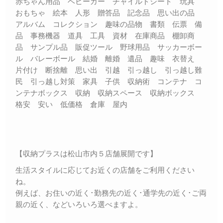
赤ちゃん用品 ベビーカー チャイルドシート 玩具
おもちゃ 絵本 人形 贈答品 記念品 思い出の品
アルバム コレクション 趣味の品物 書類 伝票 備
品 事務機器 道具 工具 資材 在庫商品 棚卸商
品 サンプル品 販促ツール 野球用品 サッカーボー
ル バレーボール 結婚 離婚 遺品 趣味 衣替え
片付け 断捨離 思い出 引越 引っ越し 引っ越し難
民 引っ越し対策 家具 子供 収納術 コンテナ コ
ンテナボックス 収納 収納スペース 収納ボックス
格安 安い 低価格 倉庫 屋内
【収納プラスは松山市内５店舗展開です】
生活スタイルに応じてお近くの店舗をご利用ください
ね。
例えば、お住いの近く･勤務先の近く･通学先の近く･ご両
親の近く、などいろいろ選べますよ。