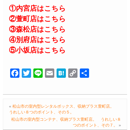
①内宮店はこちら
②萱町店はこちら
③森松店はこちら
④別府店はこちら
⑤小坂店はこちら
F
T
Li
E
H
C
共
a
wi
n
m
at
o
有
c
tt
e
ail
e
p
e
er
n
y
«
松山市の室内型レンタルボックス、収納プラス萱町店。
b
a
Li
うれしい８つのポイント、その５。
o
n
松山市の室内型コンテナ、収納プラス萱町店。 うれしい８
つのポイント、その７。
»
o
k