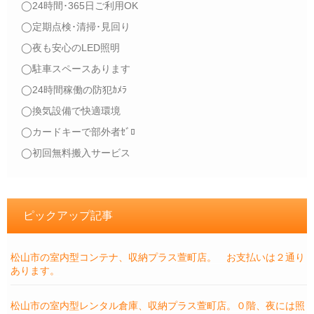
◯24時間･365日ご利用OK
◯定期点検･清掃･見回り
◯夜も安心のLED照明
◯駐車スペースあります
◯24時間稼働の防犯ｶﾒﾗ
◯換気設備で快適環境
◯カードキーで部外者ｾﾞﾛ
◯初回無料搬入サービス
ピックアップ記事
松山市の室内型コンテナ、収納プラス萱町店。 お支払いは２通り
あります。
松山市の室内型レンタル倉庫、収納プラス萱町店。０階、夜には照