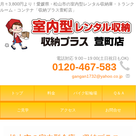
月々3,800円より！愛媛県・松山市の室内型レンタル収納庫・トランク
ルーム・コンテナ「収納プラス萱町店」
0120-467-583
gangan1732@yahoo.co.jp
トップ
料金
バイク駐輪場
Ｑ＆Ａ
ご見学
アクセス
お問合せ