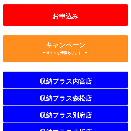
k
お申込み
キャンペーン
〜オトクな情報あります！〜
収納プラス内宮店
収納プラス森松店
収納プラス別府店