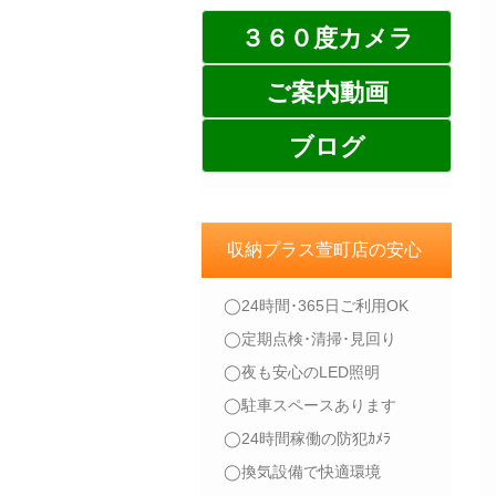
３６０度カメラ
ご案内動画
ブログ
収納プラス萱町店の安心
◯24時間･365日ご利用OK
◯定期点検･清掃･見回り
◯夜も安心のLED照明
◯駐車スペースあります
◯24時間稼働の防犯ｶﾒﾗ
◯換気設備で快適環境