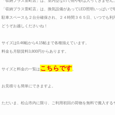
「収納プラス萱町店」は、室内型なので雨や砂は入ってきません。
「収納プラス萱町店」は、換気設備があってLED照明いっぱいで
駐車スペースも２台分確保され、２４時間３６５日、いつでも利
どうぞお越しくださいね！
サイズは0.46帖から4.15帖まで各種揃えています。
料金も月額賃料3,800円からあります。
こちらです
サイズと料金の一覧は
。
お見積りも簡単にできますよ。
ただいま、松山市内に限り、ご利用初回の荷物を無料で搬入する