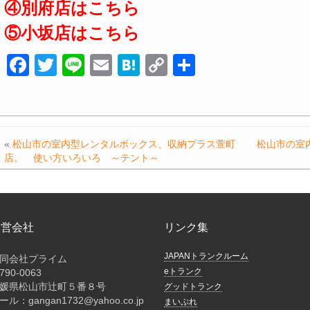
④別府店はこちら
⑤小坂店はこちら
F
T
Li
E
H
C
共
a
wi
n
m
at
o
有
c
tt
e
ail
e
p
e
er
n
y
«
松山市の室内型レンタルボックス、収納プラス萱町
松山市の室
b
a
Li
店。 使い方いろいろ ～テント～
o
n
o
k
k
運営会社
リンク集
JAPANトランクルーム
同会社プライム
eトランク
790-0063
媛県松山市辻町５番８号
グッドトランク
ール：gangan1732@yahoo.co.jp
まいぷれ