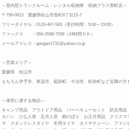
～室内型トランクルーム・レンタル収納庫 収納プラス萱町店～
〒790-0813 愛媛県松山市萱町6丁目15-7
フリーダイヤル：0120-467-583（受付時間：9:00～19:00）
ファックス ：050-3588-7598（24時間ＯＫ）
メールアドレス：gangan1732@yahoo.co.jp
～営業エリア～
愛媛県 松山市
もちろん伊予市、東温市、砥部町、今治市、松前町など近隣の方
～保管に適する物品～
キャンプ用品 アウトドア用品 バーベキューセット 防災用
カバン ひな人形 五月人形 鯉のぼり お正月用品 クリスマ
ヤ スタッドレスタイヤ 冬用タイヤ タイヤチェーン ファン