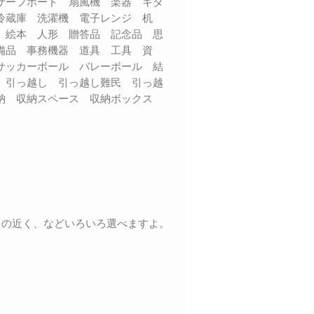
サーフボード 扇風機 楽器 ギタ
 冷蔵庫 洗濯機 電子レンジ 机
 絵本 人形 贈答品 記念品 思
備品 事務機器 道具 工具 資
サッカーボール バレーボール 結
 引っ越し 引っ越し難民 引っ越
収納 収納スペース 収納ボックス
くの近く、などいろいろ選べますよ。