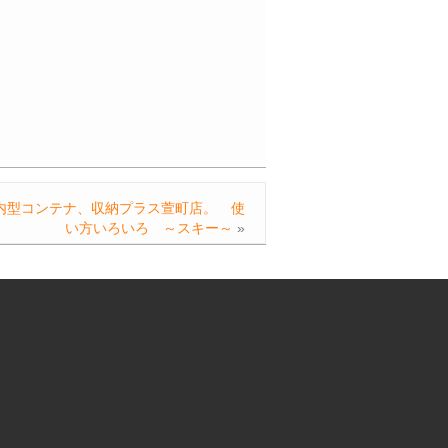
内型コンテナ、収納プラス萱町店。 使
い方いろいろ ～スキー～
»