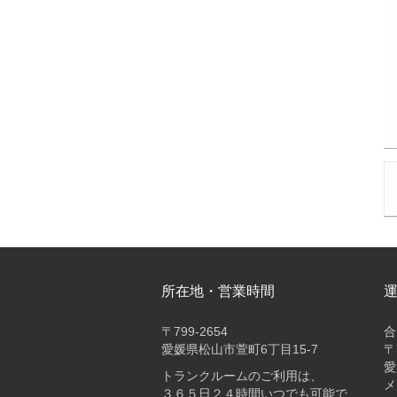
所在地・営業時間
〒
799-2654
合
愛媛県松山市萱町6丁目15-7
〒
愛
トランクルームのご利用は、
メ
３６５日２４時間いつでも可能で