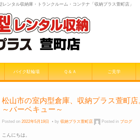
室内型レンタル収納庫・トランクルーム・コンテナ「収納プラス萱町店」
バイク駐輪場
Ｑ＆Ａ
ご見学
松山市の室内型倉庫、収納プラス萱町
～バーベキュー～
Posted on
2022年5月19日
by
収納プラス萱町店
Posted in
ブログ
こんにちは。