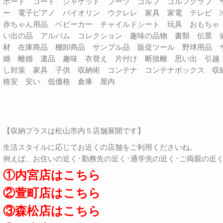
ボード コート ジャケット ブーツ ゴルフ ゴルフクラブ 
ー 電子ピアノ バイオリン ウクレレ 家具 家電 テレビ
赤ちゃん用品 ベビーカー チャイルドシート 玩具 おもちゃ
い出の品 アルバム コレクション 趣味の品物 書類 伝票 
材 在庫商品 棚卸商品 サンプル品 販促ツール 野球用品 
婚 離婚 遺品 趣味 衣替え 片付け 断捨離 思い出 引越
し対策 家具 子供 収納術 コンテナ コンテナボックス 
格安 安い 低価格 倉庫 屋内
【収納プラスは松山市内５店舗展開です】
生活スタイルに応じてお近くの店舗をご利用くださいね。
例えば、お住いの近く･勤務先の近く･通学先の近く･ご両親の近
①内宮店はこちら
②萱町店はこちら
③森松店はこちら