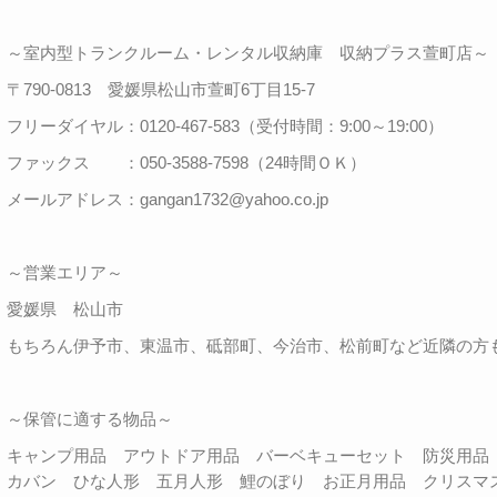
～室内型トランクルーム・レンタル収納庫 収納プラス萱町店～
〒790-0813 愛媛県松山市萱町6丁目15-7
フリーダイヤル：0120-467-583（受付時間：9:00～19:00）
ファックス ：050-3588-7598（24時間ＯＫ）
メールアドレス：gangan1732@yahoo.co.jp
～営業エリア～
愛媛県 松山市
もちろん伊予市、東温市、砥部町、今治市、松前町など近隣の方
～保管に適する物品～
キャンプ用品 アウトドア用品 バーベキューセット 防災用
カバン ひな人形 五月人形 鯉のぼり お正月用品 クリスマ