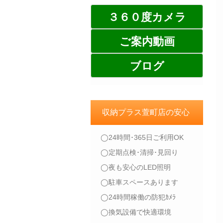
３６０度カメラ
ご案内動画
ブログ
収納プラス萱町店の安心
◯24時間･365日ご利用OK
◯定期点検･清掃･見回り
◯夜も安心のLED照明
◯駐車スペースあります
◯24時間稼働の防犯ｶﾒﾗ
◯換気設備で快適環境