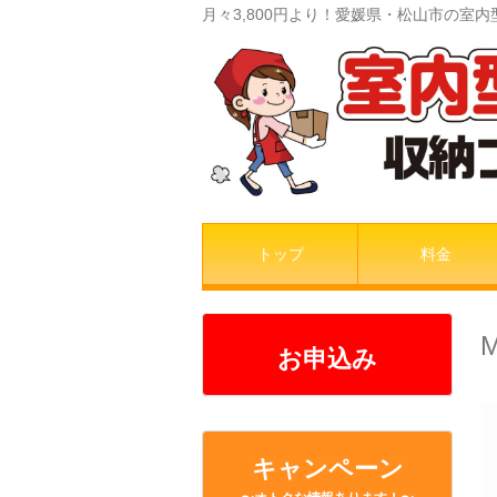
月々3,800円より！愛媛県・松山市の
トップ
料金
M
お申込み
キャンペーン