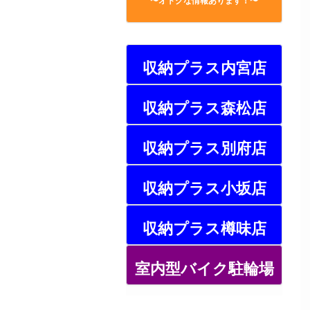
〜オトクな情報あります！〜
収納プラス内宮店
収納プラス森松店
収納プラス別府店
収納プラス小坂店
収納プラス樽味店
室内型バイク駐輪場