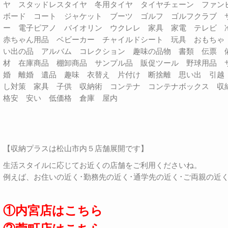
ヤ スタッドレスタイヤ 冬用タイヤ タイヤチェーン ファン
ボード コート ジャケット ブーツ ゴルフ ゴルフクラブ 
ー 電子ピアノ バイオリン ウクレレ 家具 家電 テレビ
赤ちゃん用品 ベビーカー チャイルドシート 玩具 おもちゃ
い出の品 アルバム コレクション 趣味の品物 書類 伝票 
材 在庫商品 棚卸商品 サンプル品 販促ツール 野球用品 
婚 離婚 遺品 趣味 衣替え 片付け 断捨離 思い出 引越
し対策 家具 子供 収納術 コンテナ コンテナボックス 
格安 安い 低価格 倉庫 屋内
【収納プラスは松山市内５店舗展開です】
生活スタイルに応じてお近くの店舗をご利用くださいね。
例えば、お住いの近く･勤務先の近く･通学先の近く･ご両親の近
①内宮店はこちら