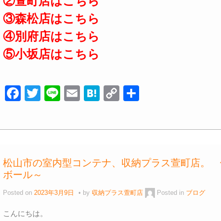
②萱町店はこちら
③森松店はこちら
④別府店はこちら
⑤小坂店はこちら
F
T
Li
E
H
C
共
a
wi
n
m
at
o
有
c
tt
e
ail
e
p
e
er
n
y
b
a
Li
松山市の室内型コンテナ、収納プラス萱町店。 
o
n
ボール～
o
k
Posted on
2023年3月9日
by
収納プラス萱町店
Posted in
ブログ
k
こんにちは。