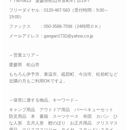
〒790-0813 愛媛県松山市萱町6丁目15-7
フリーダイヤル：0120-467-583（受付時間：9:00～
19:00）
ファックス ：050-3588-7598（24時間ＯＫ）
メールアドレス：gangan1732@yahoo.co.jp
～営業エリア～
愛媛県 松山市
もちろん伊予市、東温市、砥部町、今治市、松前町など
近隣の方もご利用OKですよ。
～保管に適する物品、キーワード～
キャンプ用品 アウトドア用品 バーベキューセット
防災用品 本 書籍 スーツケース 布団 カバン ひ
な人形 五月人形 鯉のぼり お正月用品 クリスマス
用品 クリスマスツリー タイヤ スタッドレスタイ