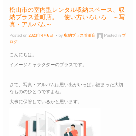
b
a
Li
松山市の室内型レンタル収納スペース、収
o
n
納プラス萱町店。 使い方いろいろ ～写
o
k
真・アルバム～
k
Posted on
2023年4月6日
by
収納プラス萱町店
Posted in
ブ
ログ
こんにちは。
イメージキャラクターのプラスです。
さて、写真・アルバムは思い出がいっぱい詰まった大切
なもののひとつですよね。
大事に保管しているかと思います。