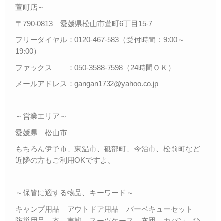
萱町店～
〒790-0813 愛媛県松山市萱町6丁目15-7
フリーダイヤル：0120-467-583（受付時間：9:00～
19:00）
ファックス ：050-3588-7598（24時間ＯＫ）
メールアドレス：gangan1732@yahoo.co.jp
～営業エリア～
愛媛県 松山市
もちろん伊予市、東温市、砥部町、今治市、松前町など
近隣の方もご利用OKですよ。
～保管に適する物品、キーワード～
キャンプ用品 アウトドア用品 バーベキューセット
防災用品 本 書籍 スーツケース 布団 カバン ひ