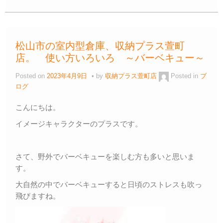
c
tt
e
ail
e
p
e
er
n
y
b
a
Li
松山市の室内型倉庫、収納プラス萱町
o
n
店。 使い方いろいろ ～バーベキュー～
o
k
Posted on
2023年4月9日
by
収納プラス萱町店
Posted in
ブ
k
ログ
こんにちは。
イメージキャラクターのプラスです。
さて、野外でバーベキューを楽しむ方も多いと思いま
す。
大自然の中でバーベキューすると日頃のストレスも吹っ
飛びますね。