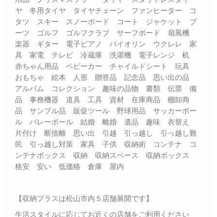
ヤ 冬用タイヤ タイヤチェーン ファンヒーター コ
タツ スキー スノーボード コート ジャケット ブ
ーツ ゴルフ ゴルフクラブ サーフボード 扇風機
楽器 ギター 電子ピアノ バイオリン ウクレレ 家
具 家電 テレビ 冷蔵庫 洗濯機 電子レンジ 机
赤ちゃん用品 ベビーカー チャイルドシート 玩具
おもちゃ 絵本 人形 贈答品 記念品 思い出の品
アルバム コレクション 趣味の品物 書類 伝票 備
品 事務機器 道具 工具 資材 在庫商品 棚卸商
品 サンプル品 販促ツール 野球用品 サッカーボー
ル バレーボール 結婚 離婚 遺品 趣味 衣替え
片付け 断捨離 思い出 引越 引っ越し 引っ越し難
民 引っ越し対策 家具 子供 収納術 コンテナ コ
ンテナボックス 収納 収納スペース 収納ボックス
格安 安い 低価格 倉庫 屋内
【収納プラスは松山市内５店舗展開です】
生活スタイルに応じてお近くの店舗をご利用ください