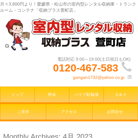
月々3,800円より！愛媛県・松山市の室内型レンタル収納庫・トランク
ルーム・コンテナ「収納プラス萱町店」
0120-467-583
gangan1732@yahoo.co.jp
トップ
料金
バイク駐輪場
Ｑ＆Ａ
ご見学
アクセス
お問合せ
Monthly Archives:
4月 2023