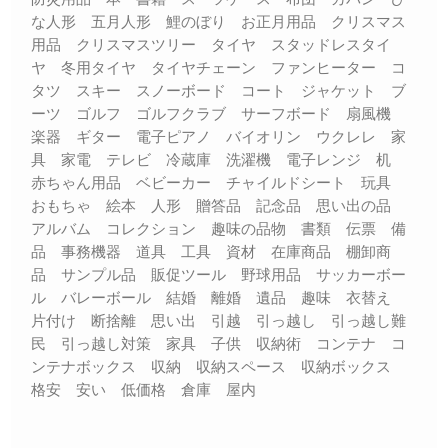
な人形 五月人形 鯉のぼり お正月用品 クリスマス
用品 クリスマスツリー タイヤ スタッドレスタイ
ヤ 冬用タイヤ タイヤチェーン ファンヒーター コ
タツ スキー スノーボード コート ジャケット ブ
ーツ ゴルフ ゴルフクラブ サーフボード 扇風機
楽器 ギター 電子ピアノ バイオリン ウクレレ 家
具 家電 テレビ 冷蔵庫 洗濯機 電子レンジ 机
赤ちゃん用品 ベビーカー チャイルドシート 玩具
おもちゃ 絵本 人形 贈答品 記念品 思い出の品
アルバム コレクション 趣味の品物 書類 伝票 備
品 事務機器 道具 工具 資材 在庫商品 棚卸商
品 サンプル品 販促ツール 野球用品 サッカーボー
ル バレーボール 結婚 離婚 遺品 趣味 衣替え
片付け 断捨離 思い出 引越 引っ越し 引っ越し難
民 引っ越し対策 家具 子供 収納術 コンテナ コ
ンテナボックス 収納 収納スペース 収納ボックス
格安 安い 低価格 倉庫 屋内