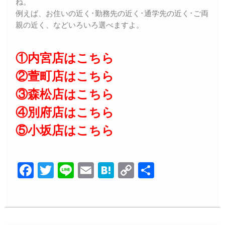
ね。
例えば、お住いの近く･勤務先の近く･通学先の近く･ご両
親の近く、などいろいろ選べますよ。
①内宮店はこちら
②萱町店はこちら
③森松店はこちら
④別府店はこちら
⑤小坂店はこちら
F
T
Li
E
H
C
共
a
wi
n
m
at
o
有
c
tt
e
ail
e
p
e
er
n
y