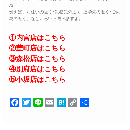
ね。
例えば、お住いの近く･勤務先の近く･通学先の近く･ご両
親の近く、などいろいろ選べますよ。
①内宮店はこちら
②萱町店はこちら
③森松店はこちら
④別府店はこちら
⑤小坂店はこちら
F
T
Li
E
H
C
共
a
wi
n
m
at
o
有
c
tt
e
ail
e
p