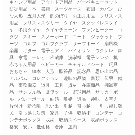
キャンプ用品 アウトドア用品 バーベキューセット
防災用品 本 書籍 スーツケース 布団 カバン ひ
な人形 五月人形 鯉のぼり お正月用品 クリスマス
用品 クリスマスツリー タイヤ スタッドレスタイ
ヤ 冬用タイヤ タイヤチェーン ファンヒーター コ
タツ スキー スノーボード コート ジャケット ブ
ーツ ゴルフ ゴルフクラブ サーフボード 扇風機
楽器 ギター 電子ピアノ バイオリン ウクレレ 家
具 家電 テレビ 冷蔵庫 洗濯機 電子レンジ 机
赤ちゃん用品 ベビーカー チャイルドシート 玩具
おもちゃ 絵本 人形 贈答品 記念品 思い出の品
アルバム コレクション 趣味の品物 書類 伝票 備
品 事務機器 道具 工具 資材 在庫商品 棚卸商
品 サンプル品 販促ツール 野球用品 サッカーボー
ル バレーボール 結婚 離婚 遺品 趣味 衣替え
片付け 断捨離 思い出 引越 引っ越し 引っ越し難
民 引っ越し対策 家具 子供 収納術 コンテナ コ
ンテナボックス 収納 収納スペース 収納ボックス
格安 安い 低価格 倉庫 屋内