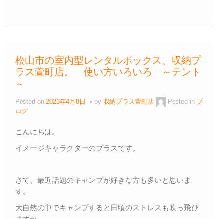
a
wi
n
m
at
o
有
c
tt
e
ail
e
p
e
er
n
y
b
a
Li
松山市の室内型レンタルボックス、収納プ
o
n
ラス萱町店。 使い方いろいろ ～テント
o
k
～
k
Posted on
2023年4月8日
by
収納プラス萱町店
Posted in
ブ
ログ
こんにちは。
イメージキャラクターのプラスです。
さて、最近話題のキャンプが好きな方も多いと思いま
す。
大自然の中でキャンプすると日頃のストレスも吹っ飛び
ますね。