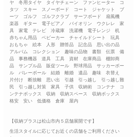
ヤ 冬用タイヤ タイヤチェーン ファンヒーター コ
タツ スキー スノーボード コート ジャケット ブ
ーツ ゴルフ ゴルフクラブ サーフボード 扇風機
楽器 ギター 電子ピアノ バイオリン ウクレレ 家
具 家電 テレビ 冷蔵庫 洗濯機 電子レンジ 机
赤ちゃん用品 ベビーカー チャイルドシート 玩具
おもちゃ 絵本 人形 贈答品 記念品 思い出の品
アルバム コレクション 趣味の品物 書類 伝票 備
品 事務機器 道具 工具 資材 在庫商品 棚卸商
品 サンプル品 販促ツール 野球用品 サッカーボー
ル バレーボール 結婚 離婚 遺品 趣味 衣替え
片付け 断捨離 思い出 引越 引っ越し 引っ越し難
民 引っ越し対策 家具 子供 収納術 コンテナ コ
ンテナボックス 収納 収納スペース 収納ボックス
格安 安い 低価格 倉庫 屋内
【収納プラスは松山市内５店舗展開です】
生活スタイルに応じてお近くの店舗をご利用ください