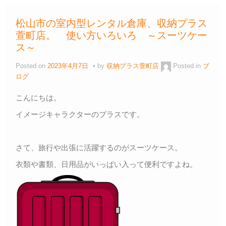
e
er
n
y
b
a
Li
松山市の室内型レンタル倉庫、収納プラス
o
n
萱町店。 使い方いろいろ ～スーツケー
o
k
ス～
k
Posted on
2023年4月7日
by
収納プラス萱町店
Posted in
ブ
ログ
こんにちは。
イメージキャラクターのプラスです。
さて、旅行や出張に活躍するのがスーツケース。
衣類や書類、日用品がいっぱい入って便利ですよね。