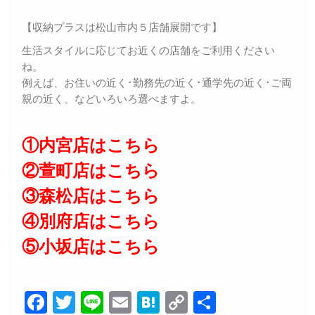
【収納プラスは松山市内５店舗展開です】
生活スタイルに応じてお近くの店舗をご利用ください
ね。
例えば、お住いの近く･勤務先の近く･通学先の近く･ご両
親の近く、などいろいろ選べますよ。
①内宮店はこちら
②萱町店はこちら
③森松店はこちら
④別府店はこちら
⑤小坂店はこちら
F
T
Li
E
H
C
共