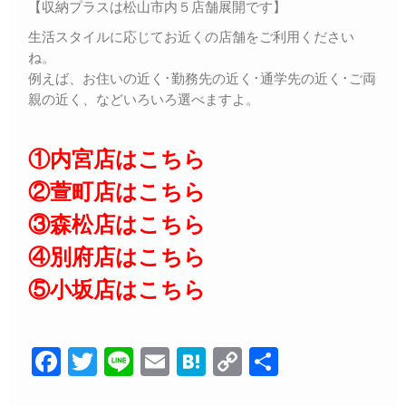
【収納プラスは松山市内５店舗展開です】
生活スタイルに応じてお近くの店舗をご利用ください
ね。
例えば、お住いの近く･勤務先の近く･通学先の近く･ご両
親の近く、などいろいろ選べますよ。
①内宮店はこちら
②萱町店はこちら
③森松店はこちら
④別府店はこちら
⑤小坂店はこちら
F
T
Li
E
H
C
共
a
wi
n
m
at
o
有