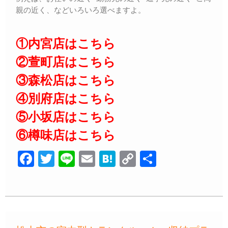
親の近く、などいろいろ選べますよ。
①内宮店はこちら
②萱町店はこちら
③森松店はこちら
④別府店はこちら
⑤小坂店はこちら
⑥樽味店はこちら
F
T
Li
E
H
C
共
a
wi
n
m
at
o
有
c
tt
e
ail
e
p
e
er
n
y
b
a
Li