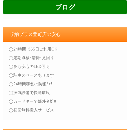
ブログ
収納プラス萱町店の安心
◯24時間･365日ご利用OK
◯定期点検･清掃･見回り
◯夜も安心のLED照明
◯駐車スペースあります
◯24時間稼働の防犯ｶﾒﾗ
◯換気設備で快適環境
◯カードキーで部外者ｾﾞﾛ
◯初回無料搬入サービス