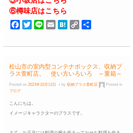
⑤小坂店はこちら
⑥樽味店はこちら
F
T
Li
E
H
C
共
a
wi
n
m
at
o
有
c
tt
e
ail
e
p
e
er
n
y
b
a
Li
松山市の室内型コンテナボックス、収納プ
o
n
ラス萱町店。 使い方いろいろ ～重箱～
o
k
Posted on
2023年10月12日
by
収納プラス萱町店
Posted in
k
ブログ
こんにちは。
イメージキャラクターのプラスです。
さて、お正月には料理の腕を振るっておせち料理を作る