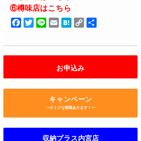
⑥樽味店はこちら
F
T
Li
E
H
C
共
a
wi
n
m
at
o
有
c
tt
e
ail
e
p
e
er
n
y
b
a
Li
お申込み
o
n
o
k
k
キャンペーン
〜オトクな情報あります！〜
収納プラス内宮店