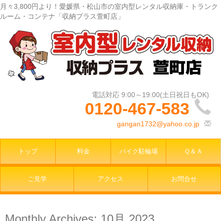
月々3,800円より！愛媛県・松山市の室内型レンタル収納庫・トランク
ルーム・コンテナ「収納プラス萱町店」
0120-467-583
gangan1732@yahoo.co.jp
トップ
料金
バイク駐輪場
Ｑ＆Ａ
ご見学
アクセス
お問合せ
Monthly Archives:
10月 2023