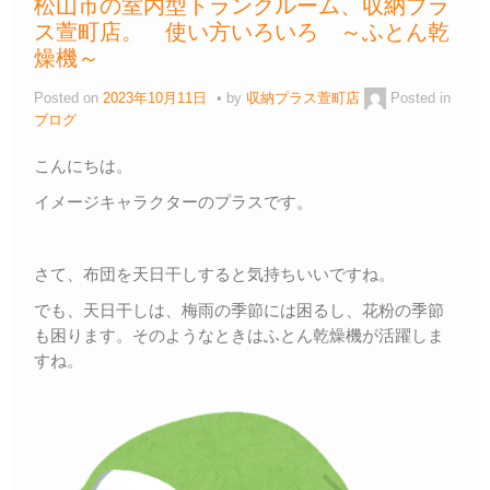
松山市の室内型トランクルーム、収納プラ
o
n
ス萱町店。 使い方いろいろ ～ふとん乾
o
k
燥機～
k
Posted on
2023年10月11日
by
収納プラス萱町店
Posted in
ブログ
こんにちは。
イメージキャラクターのプラスです。
さて、布団を天日干しすると気持ちいいですね。
でも、天日干しは、梅雨の季節には困るし、花粉の季節
も困ります。そのようなときはふとん乾燥機が活躍しま
すね。