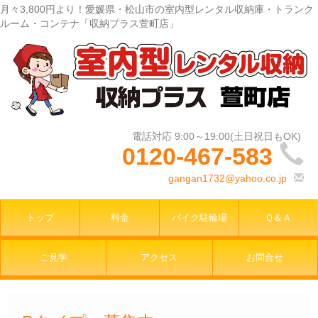
月々3,800円より！愛媛県・松山市の室内型レンタル収納庫・トランク
ルーム・コンテナ「収納プラス萱町店」
0120-467-583
gangan1732@yahoo.co.jp
トップ
料金
バイク駐輪場
Ｑ＆Ａ
ご見学
アクセス
お問合せ