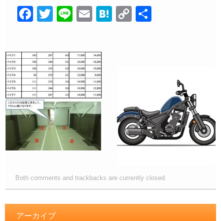
F
T
Li
E
H
C
共
a
wi
n
m
at
o
有
c
tt
e
ail
e
p
e
er
n
y
b
a
Li
o
n
o
k
k
Both comments and trackbacks are currently closed.
アーカイブ