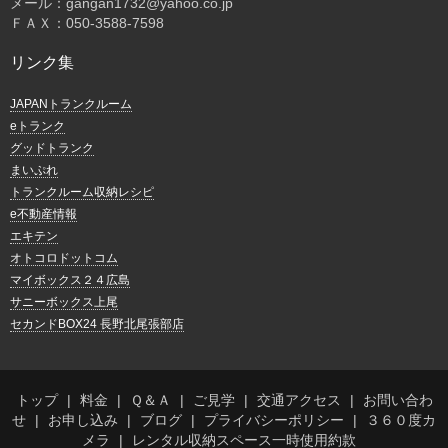
メール：gangan1732@yahoo.co.jp
ＦＡＸ：050-3588-7598
リンク集
JAPANトランクルーム
eトランク
グッドトランク
まいぷれ
トランクルーム収納レシピ
e不動産情報
エキテン
オトコロドットコム
マイボックス２４広島
サニーボックス上尾
セカンドBOX24 長野北尾張部店
トップ
料金
Ｑ＆Ａ
ご見学
交通アクセス
お問い合わ
せ
お申し込み
ブログ
プライバシーポリシー
３６０度カ
メラ
レンタル収納スペース一時使用約款